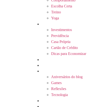
Comportamento
Escolha Certa
Treino
Yoga
Finanças
Investimentos
Previdência
Casa Própria
Cartão de Crédito
Dicas para Economizar
Carreira
Arquitetura & Design
Outros temas
Aniversários do blog
Games
Reflexões
Tecnologia
Quem somos
Contato