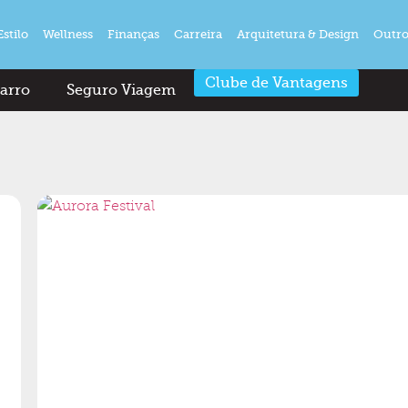
Estilo
Wellness
Finanças
Carreira
Arquitetura & Design
Outro
Clube de Vantagens
arro
Seguro Viagem